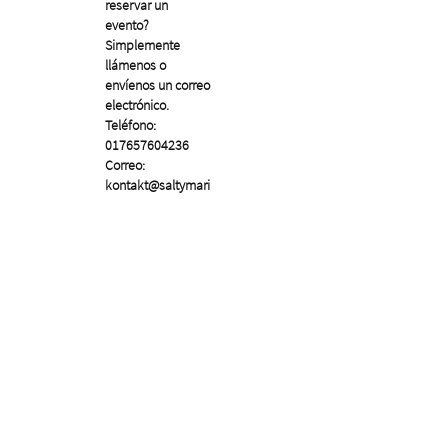
reservar un
evento?
Simplemente
llámenos o
envíenos un correo
electrónico.
Teléfono:
017657604236
Correo:
kontakt@saltymari
ne.de
Ubicación: Kiel
GDPR
GDPR
GDPR
GDPR
GDPR