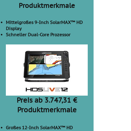
Produktmerkmale
Mittelgroßes 9-Inch SolarMAX™ HD
Display
Schneller Dual-Core Prozessor
Preis ab 3.747,31 €
Produktmerkmale
Großes 12-Inch SolarMAX™ HD