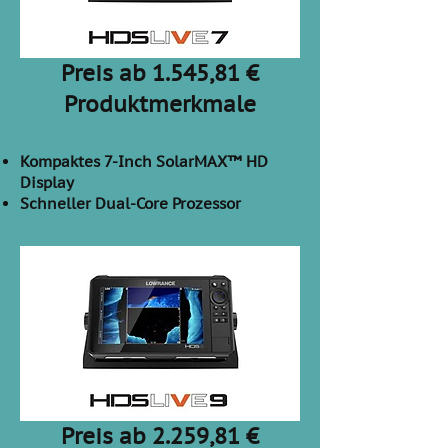
Preis ab 1.545,81 €
Produktmerkmale
Kompaktes 7-Inch SolarMAX™ HD
Display
Schneller Dual-Core Prozessor
Preis ab 2.259,81 €