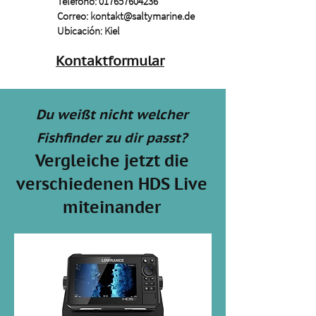
Teléfono:
017657604236
Correo:
kontakt@saltymarine.de
Ubicación: Kiel
Kontaktformular
Du weißt nicht welcher
Fishfinder zu dir passt?
Vergleiche jetzt die
verschiedenen HDS Live
miteinander