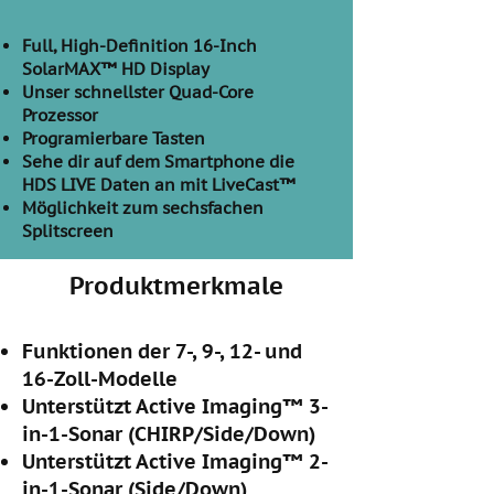
Full, High-Definition 16-Inch
SolarMAX™ HD Display
Unser schnellster Quad-Core
Prozessor
Programierbare Tasten
Sehe dir auf dem Smartphone die
HDS LIVE Daten an mit LiveCast™
Möglichkeit zum sechsfachen
Splitscreen
Produktmerkmale
Funktionen der 7-, 9-, 12- und
16-Zoll-Modelle
Unterstützt Active Imaging™ 3-
in-1-Sonar (CHIRP/Side/Down)
Unterstützt Active Imaging™ 2-
in-1-Sonar (Side/Down)