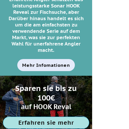
leistungsstarke Sonar HOOK
Reveal zur Fischsuche, aber
Darüber hinaus handelt es sich
um die am einfachsten zu
verwendende Serie auf dem
Markt, was sie zur perfekten
Wahl für unerfahrene Angler
macht.
Mehr Infomationen
Sparen sie bis zu
100€
auf HOOK Reval
Erfahren sie mehr