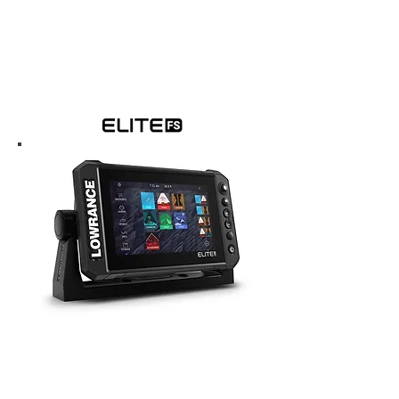
Das Spitzenmodell
Mehr Info
Elite FS
Das neue Elite Fishing System (FS)