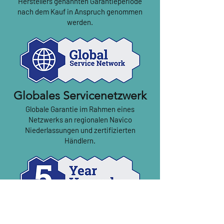
Herstellers genannten Garantieperiode
nach dem Kauf in Anspruch genommen
werden.
Globales Servicenetzwerk
Globale Garantie im Rahmen eines
Netzwerks an regionalen Navico
Niederlassungen und zertifizierten
Händlern.
5-Jahres-Upgrade