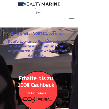
Dein großer VORTEIL bei uns:
Kaufe Lowrance Produkt bei uns
und erhalte auf einer unserer
Angeltouren die Einweisung auf
das Gerät.
Erhalte bis zu
100€ Cachback
bei Kauf eines