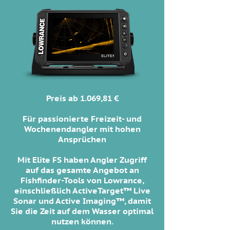
Preis ab 1.069,81 €
Für passionierte Freizeit- und
Wochenendangler mit hohen
Ansprüchen
Mit Elite FS haben Angler Zugriff
auf das gesamte Angebot an
Fishfinder-Tools von Lowrance,
einschließlich ActiveTarget™ Live
Sonar und Active Imaging™, damit
Sie die Zeit auf dem Wasser optimal
nutzen können.