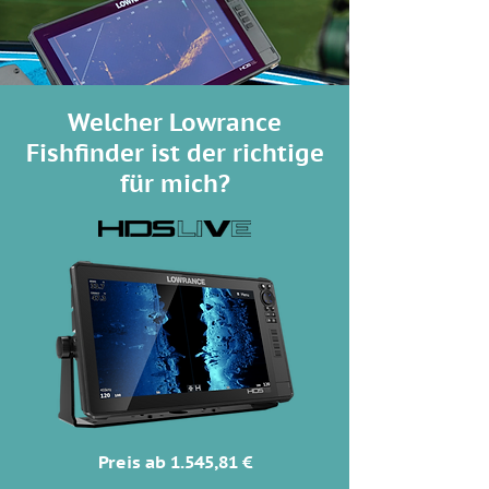
Welcher Lowrance
Fishfinder ist der richtige
für mich?
Preis ab 1.545,81 €