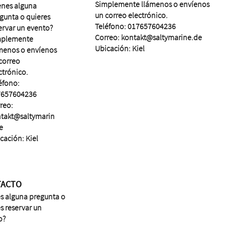
Simplemente llámenos o envíenos
enes alguna
un correo electrónico.
gunta o quieres
Teléfono: 017657604236
ervar un evento?
Correo:
kontakt@saltymarine.de
mplemente
Ubicación: Kiel
menos o envíenos
correo
ctrónico.
éfono:
7657604236
reo:
takt@saltymarin
e
cación: Kiel
TACTO
es alguna pregunta o
s reservar un
o?