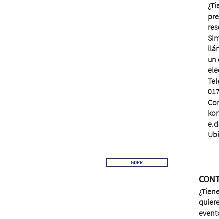
¿Ti
pre
res
Si
llá
un 
ele
Tel
01
Cor
kon
e.d
Ubi
GDPR
CON
¿Tien
quiere
event